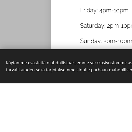
Friday: 4pm-10pm
Saturday: 2pm-10
Sunday: 2pm-10pm
PLEASE MAKE YOU
Käytämme evästeitä mahdollistaaksemme verkkosivustomme as
turvallisuuden sekä tarjotaksemme sinulle parhaan mahdollis
We will inform abo
website, in Facebo