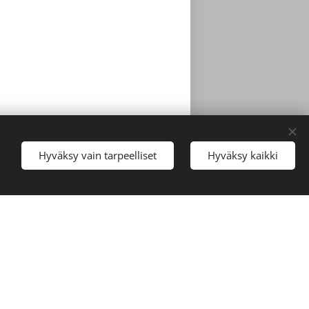
IME, THANK YOU!
Hyväksy vain tarpeelliset
Hyväksy kaikki
usaun, on our