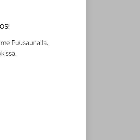
TOS!
amme Puusaunalla,
kissa.