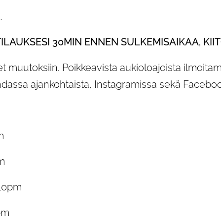
.
LAUKSESI 30MIN ENNEN SULKEMISAIKAA, KII
 muutoksiin. Poikkeavista aukioloajoista ilmoit
hdassa ajankohtaista, Instagramissa sekä Faceboo
m
m
10pm
pm