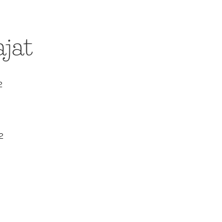
jat
2
2