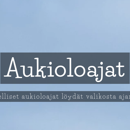
Aukioloajat
lliset aukioloajat löydät valikosta aj