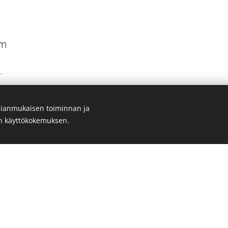
pm
.
R FOOD ORDER 30MINUTES BEFORE CLOSING T
ianmukaisen toiminnan ja
en käyttökokemuksen.
ut exceptions regarding opening hours at the Pu
ok and in Instagram.